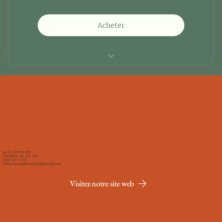
Acheter
Carte interactive
Fiches d'initiation
Vidéos d'initiation
Espace Privilège
34 Ch. Greermount
Clarendon, QC, J0X 2Y0
(819) 307-2093
herboristerielafeedesbois@hotmail.com
Visitez notre site web